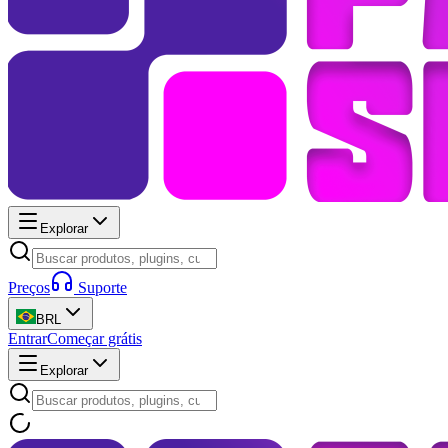
Explorar
Preços
Suporte
BRL
Entrar
Começar grátis
Explorar