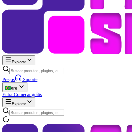
Explorar
Preços
Suporte
BRL
Entrar
Começar grátis
Explorar