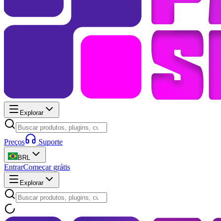
Explorar
Preços
Suporte
BRL
Entrar
Começar grátis
Explorar