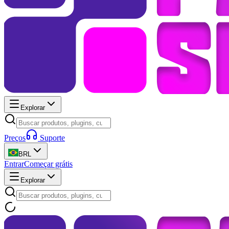
Explorar
Preços
Suporte
BRL
Entrar
Começar grátis
Explorar