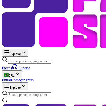
Explorar
Preços
Suporte
BRL
Entrar
Começar grátis
Explorar