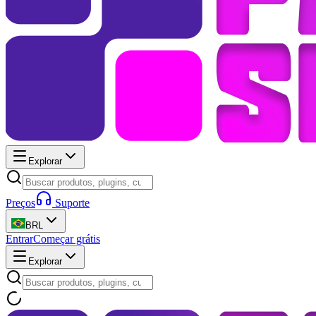
Explorar
Preços
Suporte
BRL
Entrar
Começar grátis
Explorar