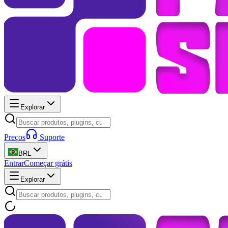
Explorar
Preços
Suporte
BRL
Entrar
Começar grátis
Explorar