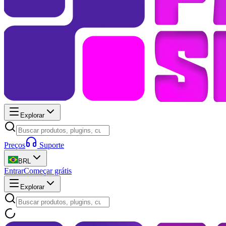
Explorar
Preços
Suporte
BRL
Entrar
Começar grátis
Explorar