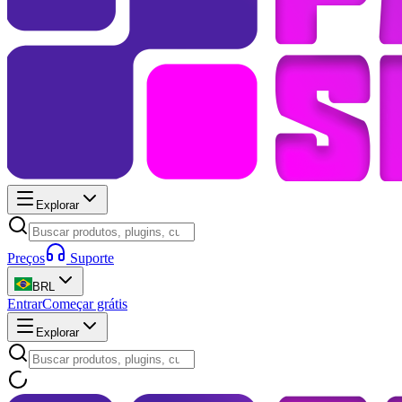
Explorar
Preços
Suporte
BRL
Entrar
Começar grátis
Explorar