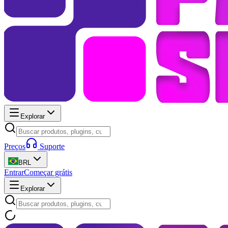
Explorar
Preços
Suporte
BRL
Entrar
Começar grátis
Explorar