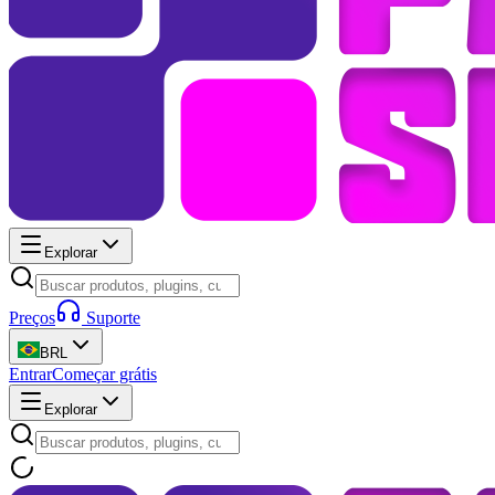
Explorar
Preços
Suporte
BRL
Entrar
Começar grátis
Explorar