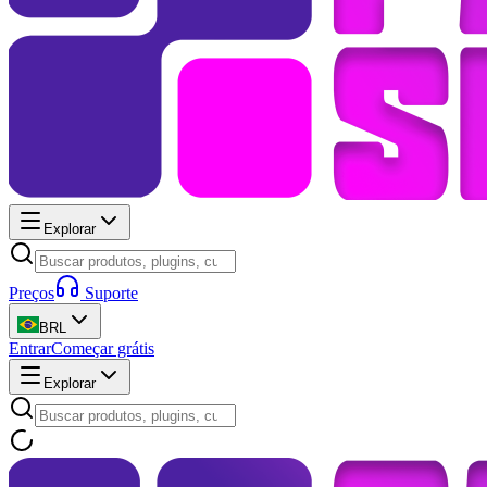
Explorar
Preços
Suporte
BRL
Entrar
Começar grátis
Explorar