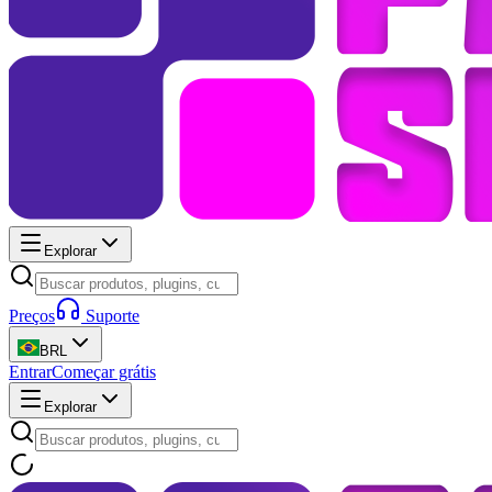
Explorar
Preços
Suporte
BRL
Entrar
Começar grátis
Explorar