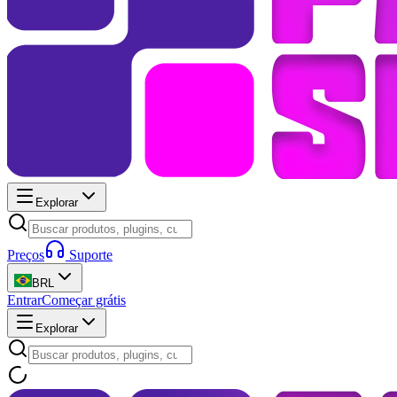
Explorar
Preços
Suporte
BRL
Entrar
Começar grátis
Explorar