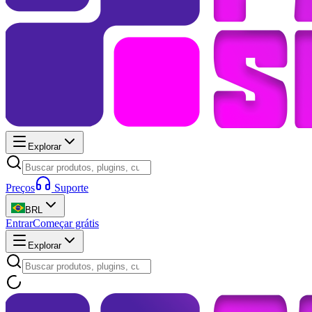
Explorar
Preços
Suporte
BRL
Entrar
Começar grátis
Explorar