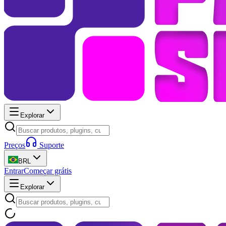
Explorar
Preços
Suporte
BRL
Entrar
Começar grátis
Explorar