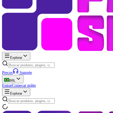
Explorar
Preços
Suporte
BRL
Entrar
Começar grátis
Explorar