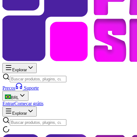
Explorar
Preços
Suporte
BRL
Entrar
Começar grátis
Explorar