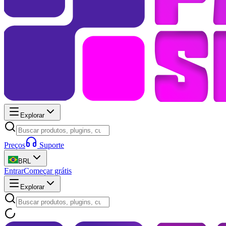
Explorar
Preços
Suporte
BRL
Entrar
Começar grátis
Explorar