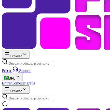
Explorar
Preços
Suporte
BRL
Entrar
Começar grátis
Explorar