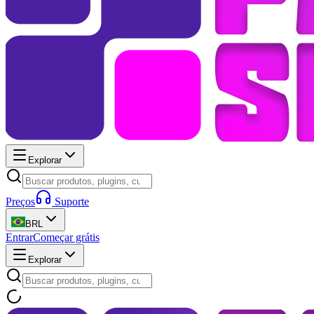
Explorar
Preços
Suporte
BRL
Entrar
Começar grátis
Explorar