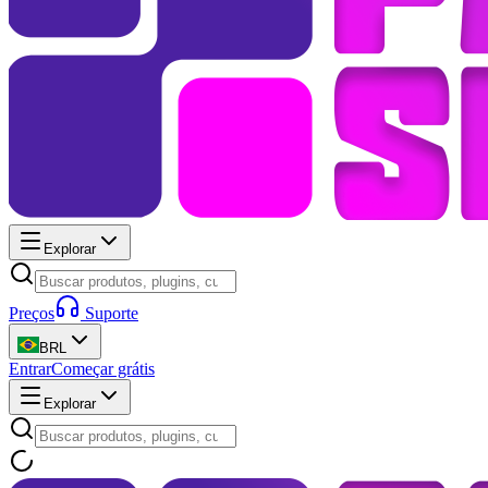
Explorar
Preços
Suporte
BRL
Entrar
Começar grátis
Explorar