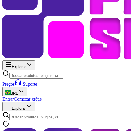
Explorar
Preços
Suporte
BRL
Entrar
Começar grátis
Explorar