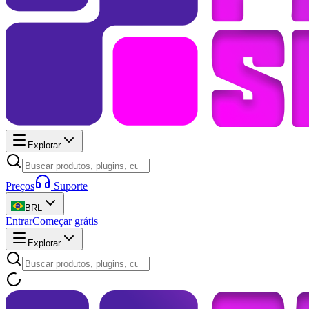
Explorar
Preços
Suporte
BRL
Entrar
Começar grátis
Explorar