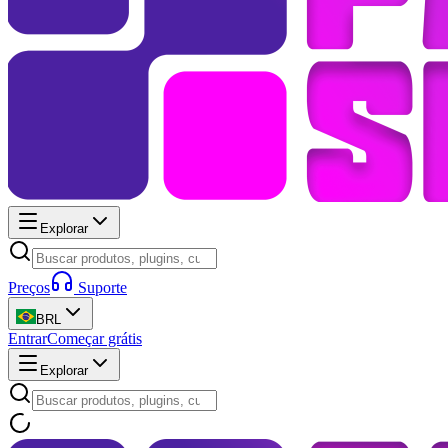
Explorar
Preços
Suporte
BRL
Entrar
Começar grátis
Explorar