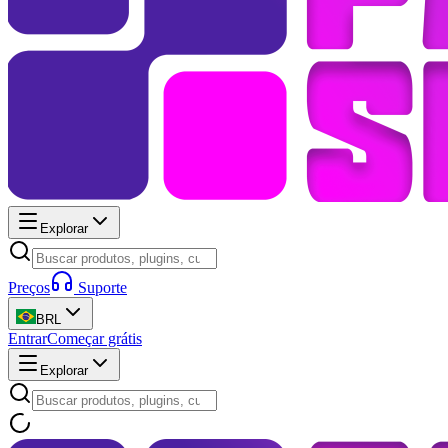
Explorar
Preços
Suporte
BRL
Entrar
Começar grátis
Explorar