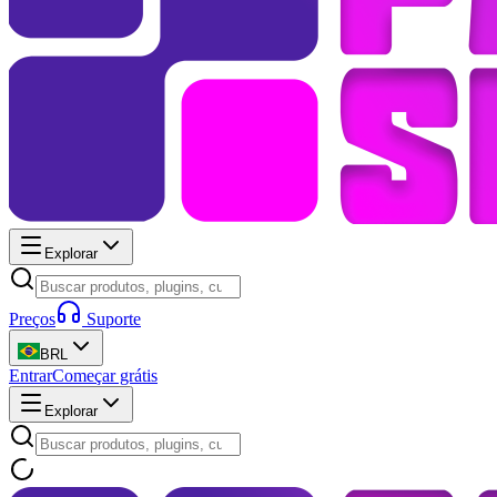
Explorar
Preços
Suporte
BRL
Entrar
Começar grátis
Explorar