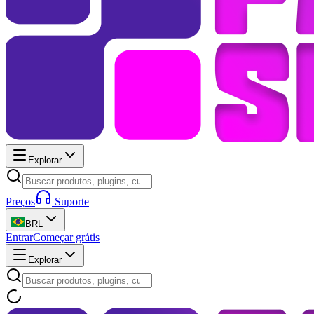
Explorar
Preços
Suporte
BRL
Entrar
Começar grátis
Explorar