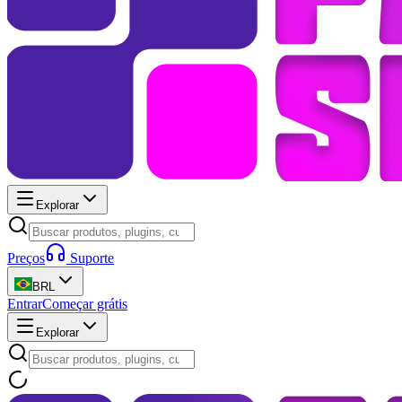
Explorar
Preços
Suporte
BRL
Entrar
Começar grátis
Explorar