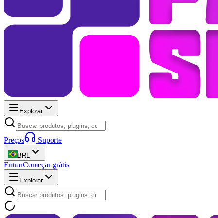
Explorar
Preços
Suporte
BRL
Entrar
Começar grátis
Explorar