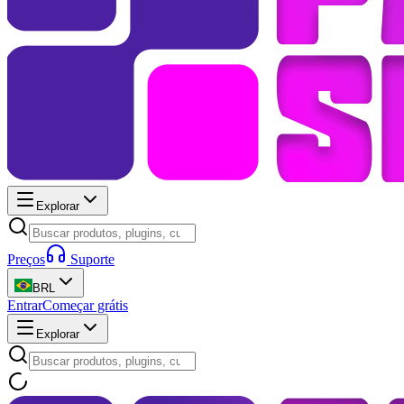
Explorar
Preços
Suporte
BRL
Entrar
Começar grátis
Explorar