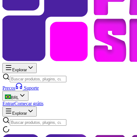
Explorar
Preços
Suporte
BRL
Entrar
Começar grátis
Explorar