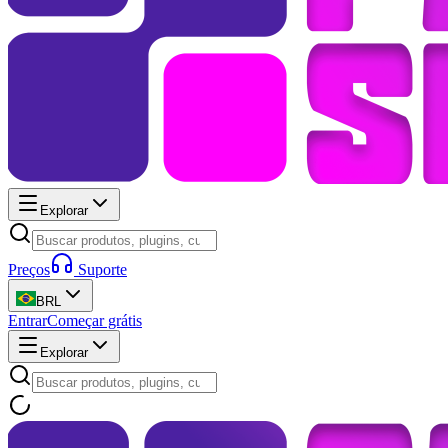
Explorar
Preços
Suporte
BRL
Entrar
Começar grátis
Explorar