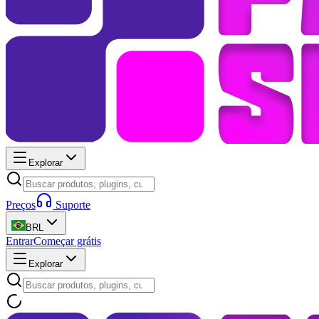
Explorar
Preços
Suporte
BRL
Entrar
Começar grátis
Explorar