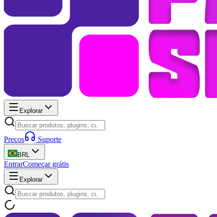
Explorar
Preços
Suporte
BRL
Entrar
Começar grátis
Explorar