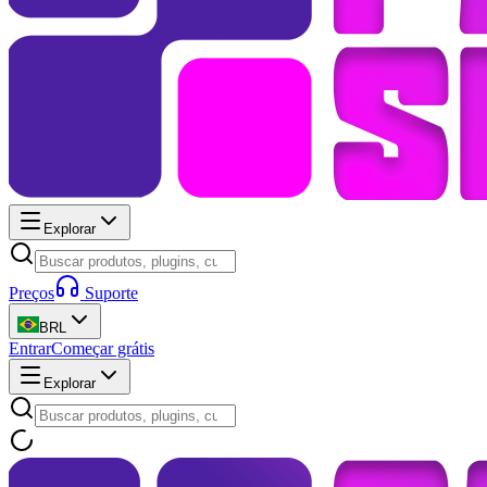
Explorar
Preços
Suporte
BRL
Entrar
Começar grátis
Explorar