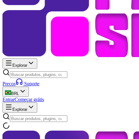
Explorar
Preços
Suporte
BRL
Entrar
Começar grátis
Explorar