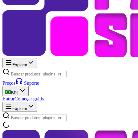
Explorar
Preços
Suporte
BRL
Entrar
Começar grátis
Explorar