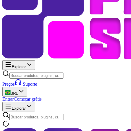
Explorar
Preços
Suporte
BRL
Entrar
Começar grátis
Explorar