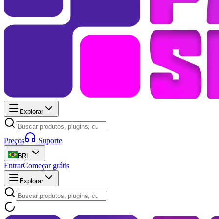
Explorar
Preços
Suporte
BRL
Entrar
Começar grátis
Explorar