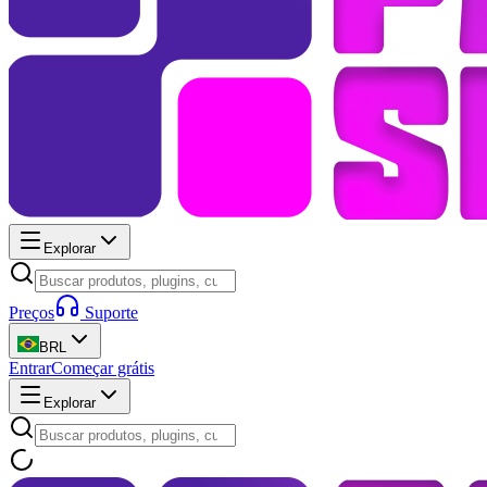
Explorar
Preços
Suporte
BRL
Entrar
Começar grátis
Explorar