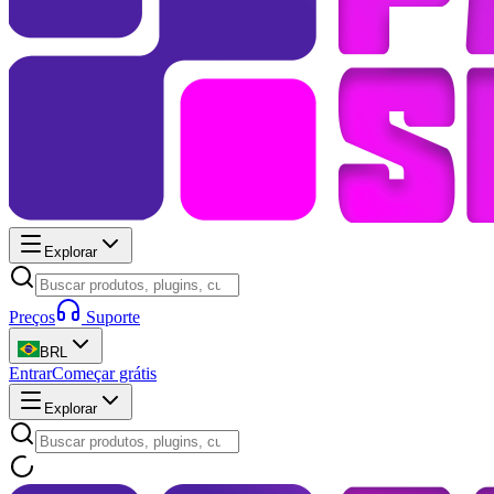
Explorar
Preços
Suporte
BRL
Entrar
Começar grátis
Explorar