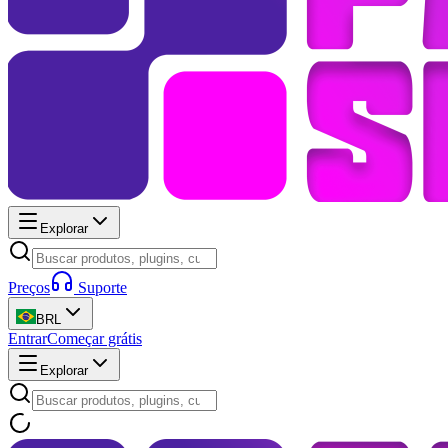
Explorar
Preços
Suporte
BRL
Entrar
Começar grátis
Explorar