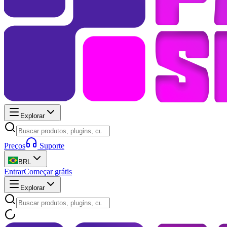
Explorar
Preços
Suporte
BRL
Entrar
Começar grátis
Explorar