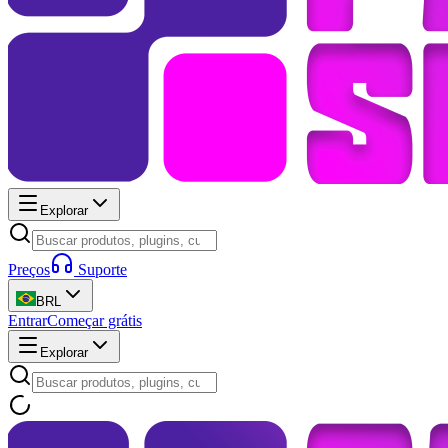
Explorar
Preços
Suporte
BRL
Entrar
Começar grátis
Explorar