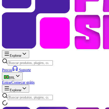
Explorar
Preços
Suporte
BRL
Entrar
Começar grátis
Explorar