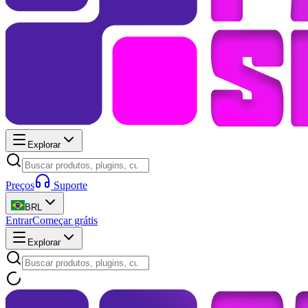
Explorar
Preços
Suporte
BRL
Entrar
Começar grátis
Explorar