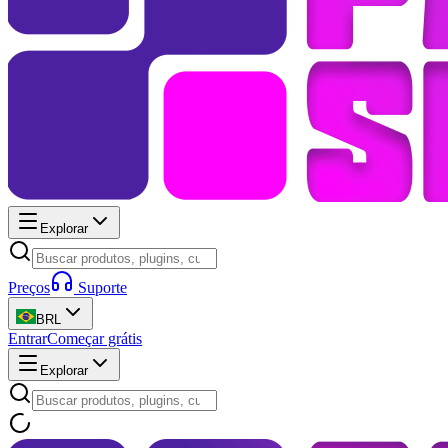
Explorar
Preços
Suporte
BRL
Entrar
Começar grátis
Explorar