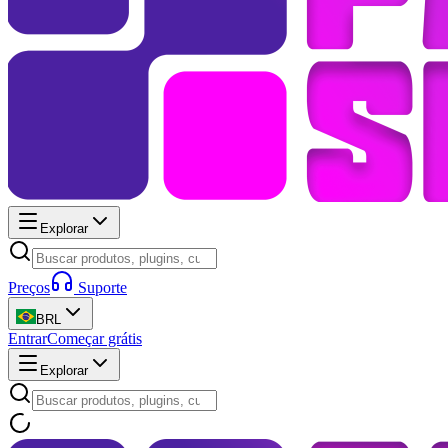
Explorar
Preços
Suporte
BRL
Entrar
Começar grátis
Explorar