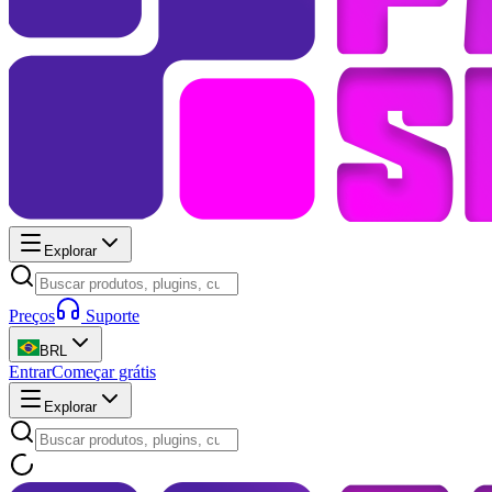
Explorar
Preços
Suporte
BRL
Entrar
Começar grátis
Explorar